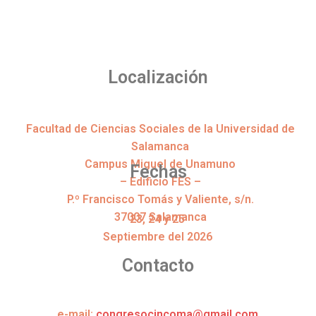
Localización
Facultad de Ciencias Sociales de la Universidad de
Salamanca
Campus Miguel de Unamuno
Fechas
–
Edificio FES –
P
.º Francisco Tomás y Valiente, s/n.
37007 Salamanca
23, 24 y 25
Septiembre del 2026
Contacto
e-mail:
congresocincoma@gmail.com