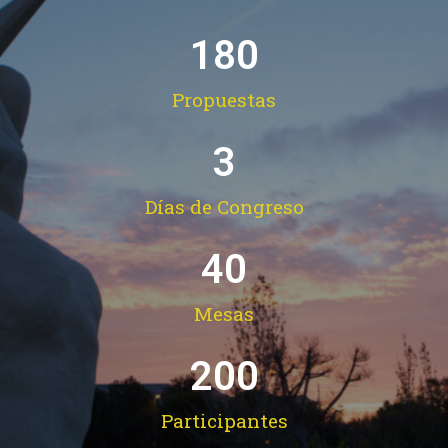
180
Propuestas
3
Días de Congreso
40
Mesas
200
Participantes