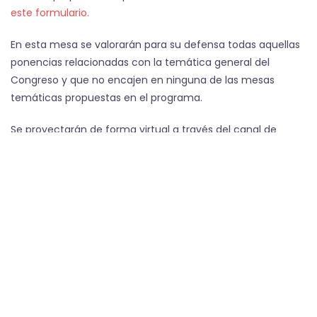
este formulario.
En esta mesa se valorarán para su defensa todas aquellas
ponencias relacionadas con la temática general del
Congreso y que no encajen en ninguna de las mesas
temáticas propuestas en el programa.
Se proyectarán de forma virtual a través del canal de
Youtube del Congreso.
Una vez aceptada la ponencia, se deberá enviar el vídeo
en el plazo de una semana y colgará en el canal de
Youtube. Se colgará con la opción de visibilidad oculta a
través de enlace (no en abierto total) y dicho enlace se
colgará en esta misma página, al lado de la ponencia. Es
decir, se podrá ver sólo pinchando en el enlace pero no se
encontrará con búsqueda directa en Youtube.